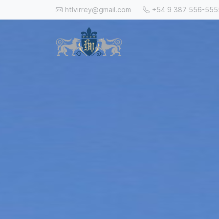
htlvirrey@gmail.com
+54 9 387 556-555